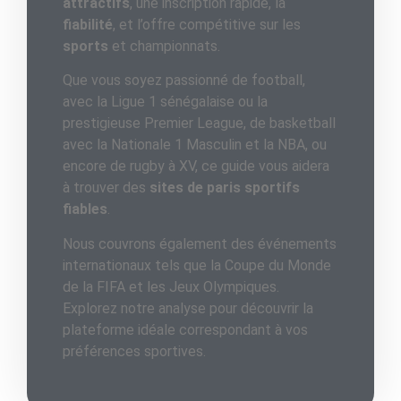
attractifs
, une inscription rapide, la
fiabilité
, et l’offre compétitive sur les
sports
et championnats.
Que vous soyez passionné de football,
avec la Ligue 1 sénégalaise ou la
prestigieuse Premier League, de basketball
avec la Nationale 1 Masculin et la NBA, ou
encore de rugby à XV, ce guide vous aidera
à trouver des
sites de paris sportifs
fiables
.
Nous couvrons également des événements
internationaux tels que la Coupe du Monde
de la FIFA et les Jeux Olympiques.
Explorez notre analyse pour découvrir la
plateforme idéale correspondant à vos
préférences sportives.