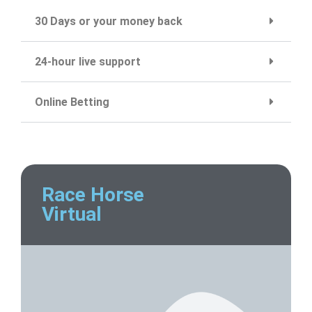
30 Days or your money back
24-hour live support
Online Betting
Race Horse
Virtual