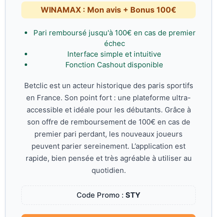
WINAMAX : Mon avis + Bonus 100€
Pari remboursé jusqu'à 100€ en cas de premier
échec
Interface simple et intuitive
Fonction Cashout disponible
Betclic est un acteur historique des paris sportifs
en France. Son point fort : une plateforme ultra-
accessible et idéale pour les débutants. Grâce à
son offre de remboursement de 100€ en cas de
premier pari perdant, les nouveaux joueurs
peuvent parier sereinement. L’application est
rapide, bien pensée et très agréable à utiliser au
quotidien.
Code Promo :
STY