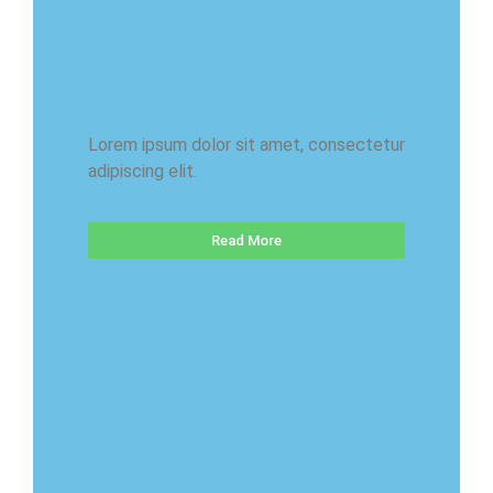
Soccer
bettors
Lorem ipsum dolor sit amet, consectetur
adipiscing elit.
Read More
Casino