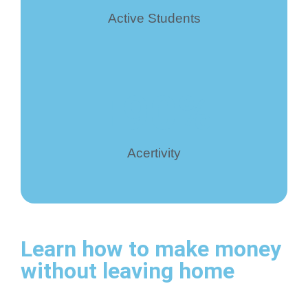
Active Students
+
90
%
Acertivity
Learn how to make money
without leaving home