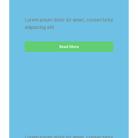
Gamblers
Lorem ipsum dolor sit amet, consectetur
adipiscing elit.
Read More
horse race
bettors
Lorem ipsum dolor sit amet, consectetur