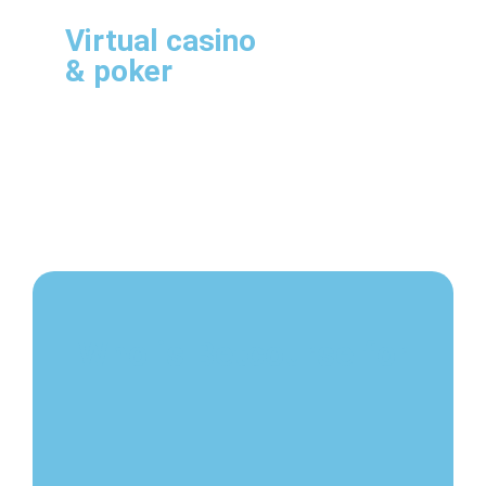
Virtual casino
& poker
Who is Betcourse for