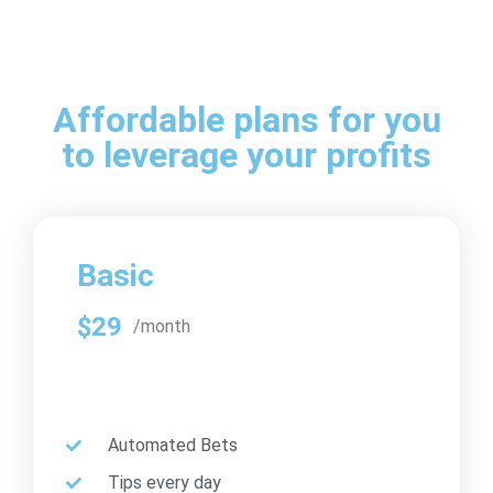
Affordable plans for you
to leverage your profits
Basic
$29
/month
Automated Bets
Tips every day