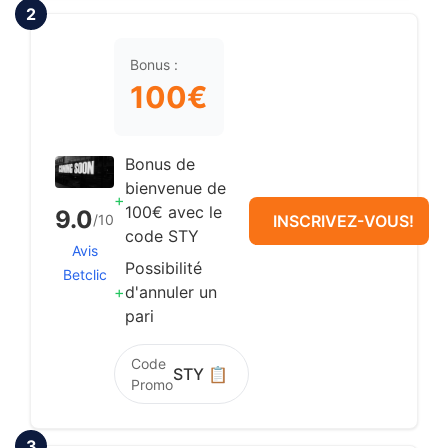
2
Bonus :
100€
Bonus de
bienvenue de
+
100€ avec le
9.0
INSCRIVEZ-VOUS!
/10
code STY
Avis
Possibilité
Betclic
+
d'annuler un
pari
Code
STY
📋
Promo
3