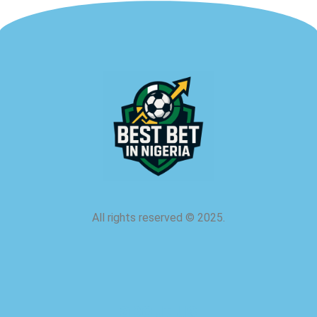
All rights reserved
©
2025.
about us