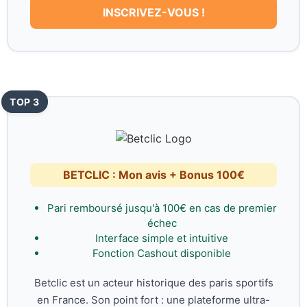
INSCRIVEZ-VOUS !
TOP 3
BETCLIC : Mon avis + Bonus 100€
Pari remboursé jusqu'à 100€ en cas de premier
échec
Interface simple et intuitive
Fonction Cashout disponible
Betclic est un acteur historique des paris sportifs
en France. Son point fort : une plateforme ultra-