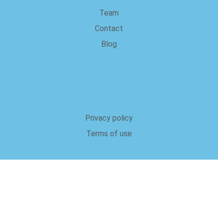
Team
Contact
Blog
Legal
Privacy policy
Terms of use