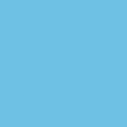
Meilleurs sites de
paris sportifs au
Sénégal