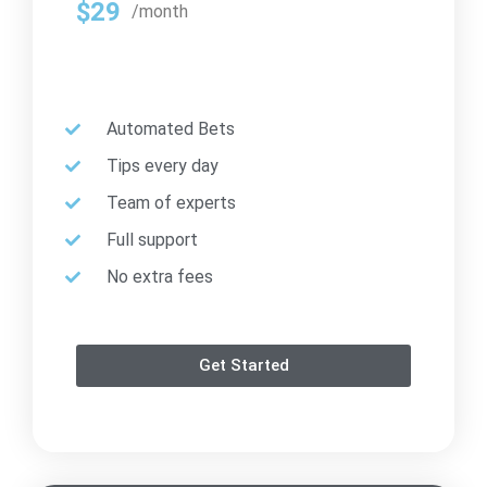
$29
/month
Automated Bets
Tips every day
Team of experts
Full support
No extra fees
Get Started