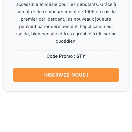
accessible et idéale pour les débutants. Grâce à
son offre de remboursement de 100€ en cas de
premier pari perdant, les nouveaux joueurs
peuvent parier sereinement. L’application est
rapide, bien pensée et très agréable à utiliser au
quotidien.
Code Promo :
STY
INSCRIVEZ-VOUS !