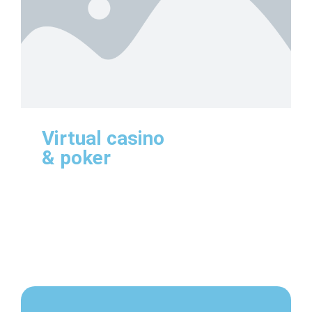
Virtual casino
& poker