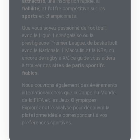
attractifs
, une inscription rapide, la
fiabilité
, et l’offre compétitive sur les
sports
et championnats.
Que vous soyez passionné de football,
avec la Ligue 1 sénégalaise ou la
prestigieuse Premier League, de basketball
avec la Nationale 1 Masculin et la NBA, ou
encore de rugby à XV, ce guide vous aidera
à trouver des
sites de paris sportifs
fiables
.
Nous couvrons également des événements
internationaux tels que la Coupe du Monde
de la FIFA et les Jeux Olympiques.
Explorez notre analyse pour découvrir la
plateforme idéale correspondant à vos
préférences sportives.