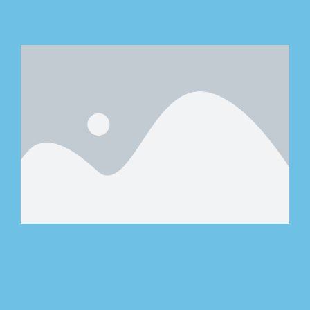
Meilleurs sites de