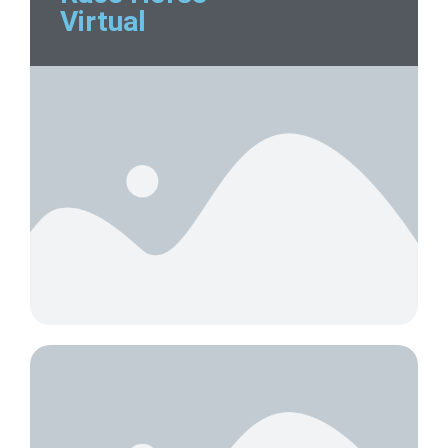
Virtual