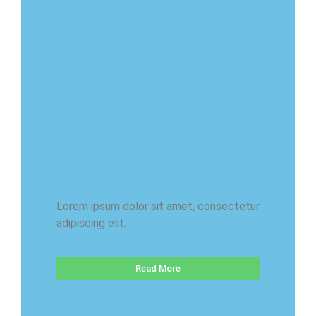
Who is Betcourse for
Soccer
bettors
Lorem ipsum dolor sit amet, consectetur
adipiscing elit.
Read More