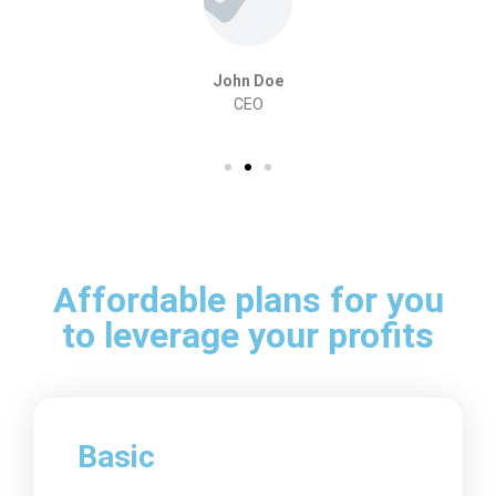
John Doe
CEO
Affordable plans for you
to leverage your profits
Basic