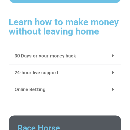
Learn how to make money
without leaving home
30 Days or your money back
24-hour live support
Online Betting
Race Horse