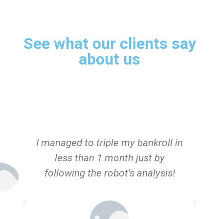
See what our clients say
about us
g
I managed to triple my bankroll in
less than 1 month just by
following the robot's analysis!