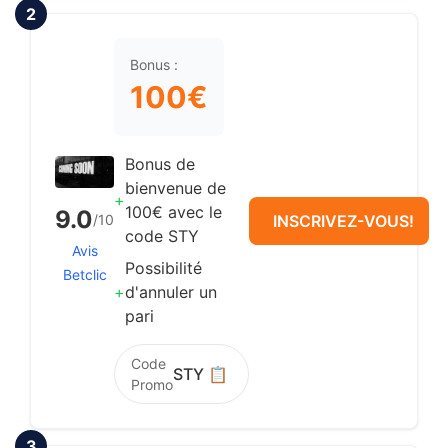
2
Bonus :
100€
Bonus de
bienvenue de
+
100€ avec le
9.0
INSCRIVEZ-VOUS!
/10
code STY
Avis
Possibilité
Betclic
+
d'annuler un
pari
Code
STY
📋
Promo
3